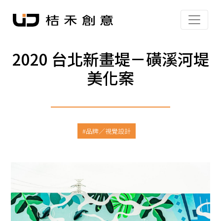
2020 台北新畫堤－磺溪河堤
美化案
品牌／視覺設計