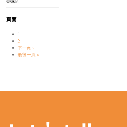
眷遊記
頁面
1
2
下一頁 ›
最後一頁 »