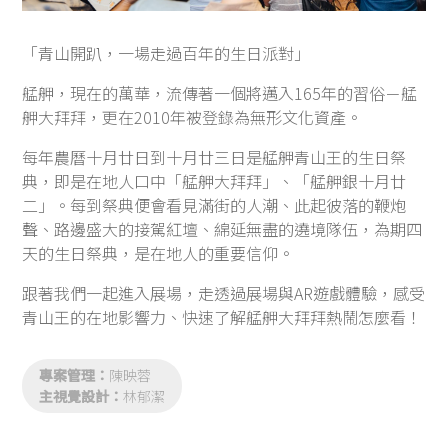
「青山開趴，一場走過百年的生日派對」
艋舺，現在的萬華，流傳著一個將邁入165年的習俗－艋
舺大拜拜，更在2010年被登錄為無形文化資產。
每年農曆十月廿日到十月廿三日是艋舺青山王的生日祭
典，即是在地人口中「艋舺大拜拜」、「艋舺銀十月廿
二」。每到祭典便會看見滿街的人潮、此起彼落的鞭炮
聲、路邊盛大的接駕紅壇、綿延無盡的遶境隊伍，為期四
天的生日祭典，是在地人的重要信仰。
跟著我們一起進入展場，走透過展場與AR遊戲體驗，感受
青山王的在地影響力、快速了解艋舺大拜拜熱鬧怎麼看！
專案管理：
陳映蓉
主視覺設計：
林郁潔